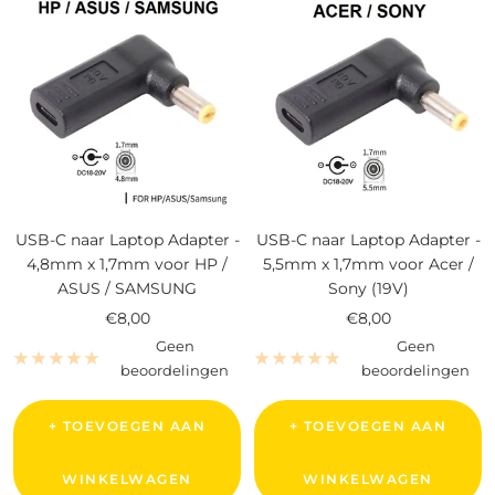
USB-C naar Laptop Adapter -
USB-C naar Laptop Adapter -
4,8mm x 1,7mm voor HP /
5,5mm x 1,7mm voor Acer /
ASUS / SAMSUNG
Sony (19V)
Verkoopprijs
Verkoopprijs
€8,00
€8,00
Geen
Geen
beoordelingen
beoordelingen
+ TOEVOEGEN AAN
+ TOEVOEGEN AAN
WINKELWAGEN
WINKELWAGEN