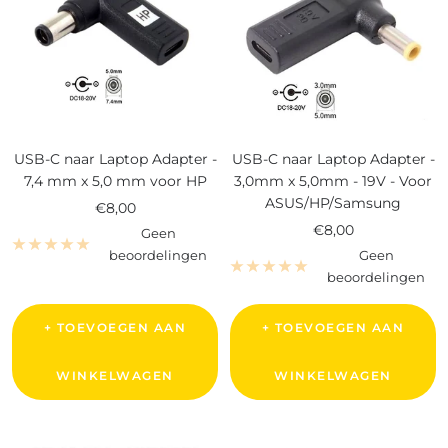
USB-C naar Laptop Adapter -
USB-C naar Laptop Adapter -
7,4 mm x 5,0 mm voor HP
3,0mm x 5,0mm - 19V - Voor
ASUS/HP/Samsung
Verkoopprijs
€8,00
Verkoopprijs
€8,00
Geen
beoordelingen
Geen
beoordelingen
+ TOEVOEGEN AAN
+ TOEVOEGEN AAN
WINKELWAGEN
WINKELWAGEN