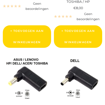
TOSHIBA / HP
Geen
Verkoopprijs
€8,00
beoordelingen
Geen
beoordelingen
+ TOEVOEGEN AAN
+ TOEVOEGEN AAN
WINKELWAGEN
WINKELWAGEN