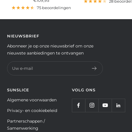
€109,95
28 beoorde
75 beoordelingen
NIEUWSBRIEF
Abonneer je op onze nieuwsbrief om onze
nieuwste aanbiedingen te ontvangen
Uw e-mail
SUNSLICE
VOLG ONS
Algemene voorwaarden
Privacy- en cookiebeleid
Partnerschappen /
Samenwerking