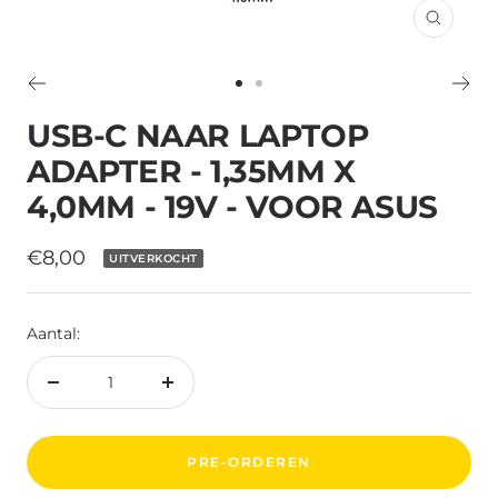
Inzoom
Ga
Ga
naar
naar
USB-C NAAR LAPTOP
dia
dia
ADAPTER - 1,35MM X
1
2
4,0MM - 19V - VOOR ASUS
Verkoopprijs
€8,00
UITVERKOCHT
Aantal:
Aantal
Aantal
verlagen
verhogen
PRE-ORDEREN