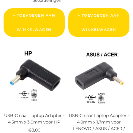
beoordelingen
+ TOEVOEGEN AAN
+ TOEVOEGEN AAN
WINKELWAGEN
WINKELWAGEN
USB-C naar Laptop Adapter -
USB-C naar Laptop Adapter -
4,5mm x 3,0mm voor HP
4,0mm x 1,7mm voor
LENOVO / ASUS / ACER /
Verkoopprijs
€8,00