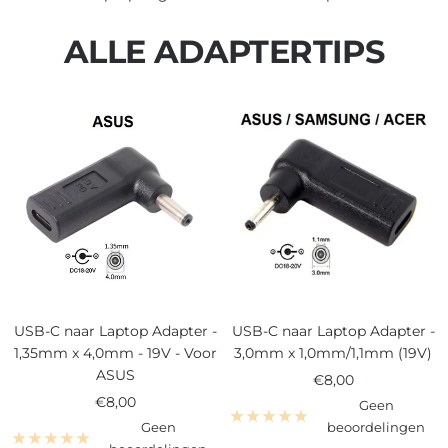
ALLE ADAPTERTIPS
USB-C naar Laptop Adapter -
USB-C naar Laptop Adapter -
1,35mm x 4,0mm - 19V - Voor
3,0mm x 1,0mm/1,1mm (19V)
ASUS
Verkoopprijs
€8,00
Verkoopprijs
€8,00
Geen
Geen
beoordelingen