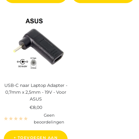
USB-C naar Laptop Adapter -
0,7mm x 2,5mm - 19V - Voor
ASUS
Verkoopprijs
€8,00
Geen
beoordelingen
+ TOEVOEGEN AAN