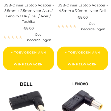
USB-C naar Laptop Adapter -
USB-C naar Laptop Adapter -
5,5mm x 2,5mm voor Asus /
4,5mm x 3,0mm - voor Dell
Lenovo / HP / Dell / Acer /
Verkoopprijs
€8,00
Toshiba
Geen
Verkoopprijs
€8,00
beoordelingen
Geen
beoordelingen
+ TOEVOEGEN AAN
+ TOEVOEGEN AAN
WINKELWAGEN
WINKELWAGEN