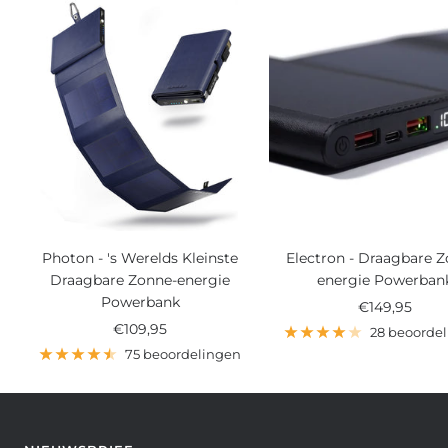
Photon - 's Werelds Kleinste
Electron - Draagbare 
Draagbare Zonne-energie
energie Powerban
Powerbank
Verkoopprijs
€149,95
Verkoopprijs
€109,95
28 beoorde
75 beoordelingen