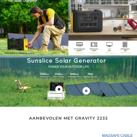
Bekijk
Bekijk
product
product
Gravity
Fusion
2232Wh
150
AANBEVOLEN MET GRAVITY 2232
-
Watt
2400W
-
Draagbare