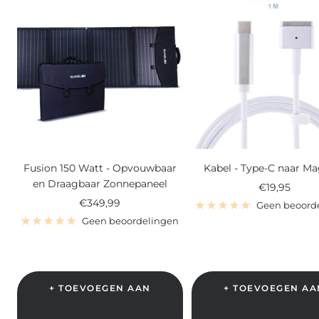
Opvouwbaar
Zonne-
en
energie
Draagbaar
Generator
Zonnepaneel
Fusion 150 Watt - Opvouwbaar
Kabel - Type-C naar Ma
en Draagbaar Zonnepaneel
Verkoopprij
€19,95
Verkoopprijs
€349,99
Geen beoord
Geen beoordelingen
+ TOEVOEGEN AAN
+ TOEVOEGEN AA