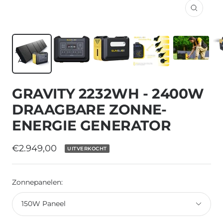
Inzoom
GRAVITY 2232WH - 2400W
DRAAGBARE ZONNE-
ENERGIE GENERATOR
Verkoopprijs
€2.949,00
UITVERKOCHT
Zonnepanelen:
150W Paneel