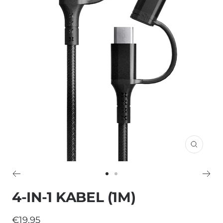
Inzoom
Ga
Ga
naar
naar
4-IN-1 KABEL (1M)
dia
dia
1
2
Verkoopprijs
€19,95