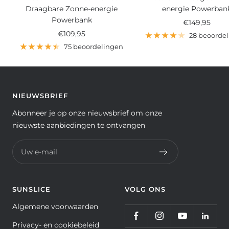
Draagbare Zonne-energie
energie Powerban
Powerbank
Verkoopprijs
€149,95
Verkoopprijs
€109,95
28 beoorde
75 beoordelingen
NIEUWSBRIEF
Abonneer je op onze nieuwsbrief om onze
nieuwste aanbiedingen te ontvangen
Uw e-mail
SUNSLICE
VOLG ONS
Algemene voorwaarden
Privacy- en cookiebeleid