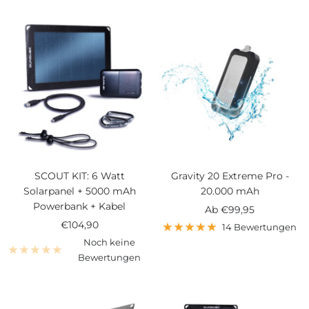
SCOUT KIT: 6 Watt
Gravity 20 Extreme Pro -
Solarpanel + 5000 mAh
20.000 mAh
Powerbank + Kabel
Angebotspreis
Ab
€99,95
Angebotspreis
€104,90
14 Bewertungen
Noch keine
Bewertungen