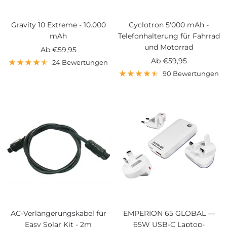
Gravity 10 Extreme - 10.000
Cyclotron 5'000 mAh -
mAh
Telefonhalterung für Fahrrad
und Motorrad
Angebotspreis
Ab
€59,95
Angebotspreis
Ab
€59,95
24 Bewertungen
90 Bewertungen
AC-Verlängerungskabel für
EMPERION 65 GLOBAL —
Easy Solar Kit - 2m
65W USB-C Laptop-