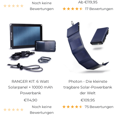
Angebotspreis
Ab
€119,95
Noch keine
Bewertungen
17 Bewertungen
RANGER KIT: 6 Watt
Photon - Die kleinste
Solarpanel + 10000 mAh
tragbare Solar-Powerbank
Powerbank
der Welt
Angebotspreis
Angebotspreis
€114,90
€109,95
Noch keine
75 Bewertungen
Bewertungen