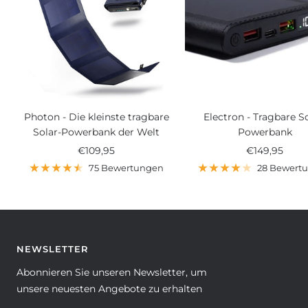
Photon - Die kleinste tragbare
Electron - Tragbare So
Solar-Powerbank der Welt
Powerbank
Angebotspreis
Angebotspre
€109,95
€149,95
75 Bewertungen
28 Bewert
NEWSLETTER
Abonnieren Sie unseren Newsletter, um
unsere neuesten Angebote zu erhalten