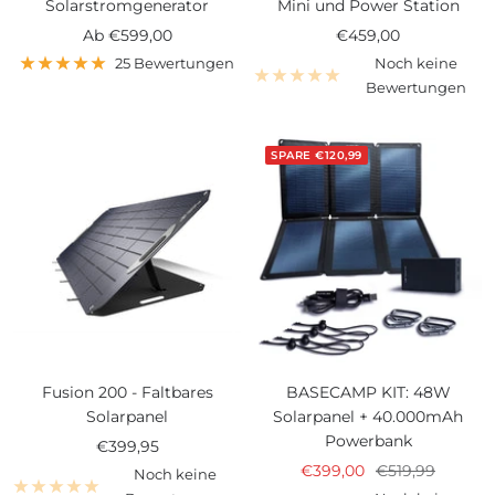
Solarstromgenerator
Mini und Power Station
Angebotspreis
Angebotspreis
Ab
€599,00
€459,00
25 Bewertungen
Noch keine
Bewertungen
SPARE
€120,99
Fusion 200 - Faltbares
BASECAMP KIT: 48W
Solarpanel
Solarpanel + 40.000mAh
Powerbank
Angebotspreis
€399,95
Angebotspreis
Regulärer
€399,00
€519,99
Noch keine