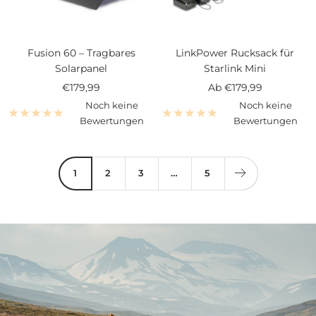
Fusion 60 – Tragbares
LinkPower Rucksack für
Solarpanel
Starlink Mini
Angebotspreis
Angebotspreis
€179,99
Ab
€179,99
Noch keine
Noch keine
Bewertungen
Bewertungen
1
2
3
…
5