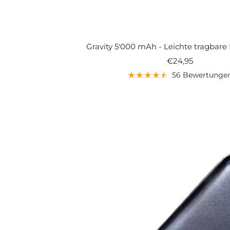
Gravity 5'000 mAh - Leichte tragbar
Angebotspreis
€24,95
56 Bewertunge