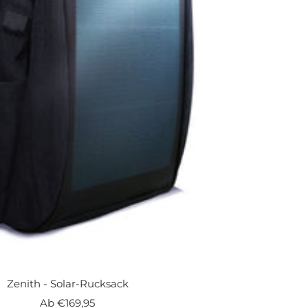
Zenith - Solar-Rucksack
Angebotspreis
Ab
€169,95