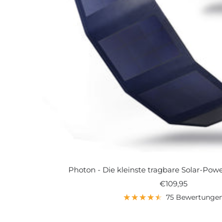
Photon - Die kleinste tragbare Solar-Pow
Angebotspreis
€109,95
75 Bewertunge