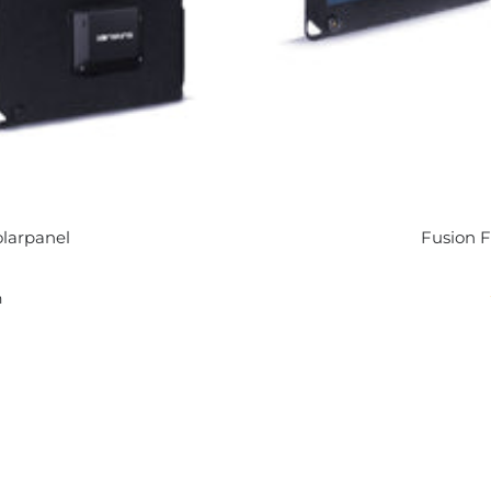
olarpanel
Fusion F
n