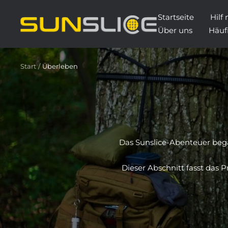
Direkt
Startseite
Hilf
Discover
zum
Über uns
Häuf
our
Inhalt
solar
phone
Start
Überleben
charger,
power
bank,
portable
solar
panel
Das Sunslice-Abenteuer
beg
and
solar
Dieser Abschnitt fasst das 
generator