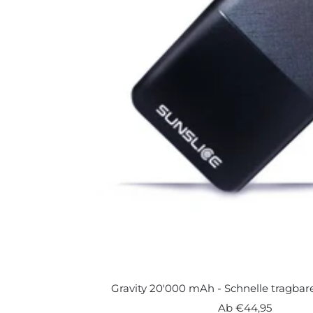
Gravity 20'000 mAh - Schnelle tragba
Angebotspreis
Ab
€44,95