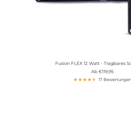
Fusion FLEX 12 Watt - Tragbares S
Angebotspreis
Ab
€119,95
17 Bewertunge