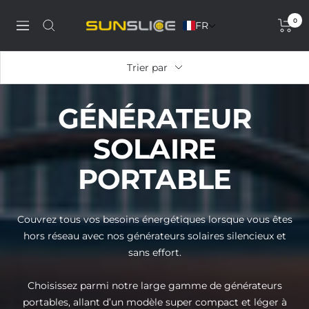
Passer
0
au
FR
Discover
Navigation
contenu
our
solar
Trier par
phone
charger,
GÉNÉRATEUR
power
bank,
SOLAIRE
portable
solar
PORTABLE
panel
and
solar
Couvrez tous vos besoins énergétiques lorsque vous êtes
generator
hors réseau avec nos
générateurs solaires silencieux et
sans effort.
Choisissez parmi notre large gamme de générateurs
portables, allant d’un modèle super compact et léger à