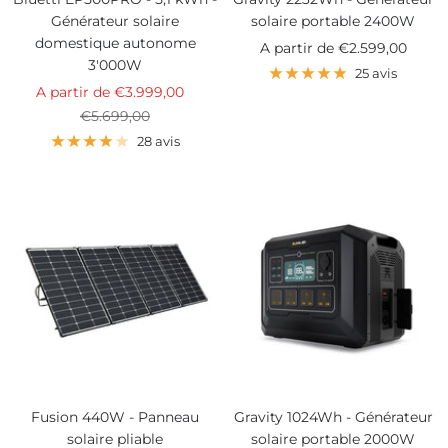
Générateur solaire
solaire portable 2400W
domestique autonome
Prix
A partir de
€2.599,00
3'000W
de
25 avis
Prix
A partir de
€3.999,00
vente
de
Prix
€5.699,00
vente
normal
28 avis
Fusion 440W - Panneau
Gravity 1024Wh - Générateur
solaire pliable
solaire portable 2000W