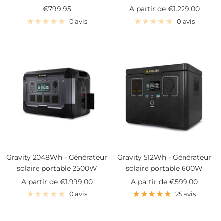
Prix
Prix
€799,95
A partir de
€1.229,00
de
de
0 avis
0 avis
vente
vente
Gravity 2048Wh - Générateur
Gravity 512Wh - Générateur
solaire portable 2500W
solaire portable 600W
Prix
Prix
A partir de
€1.999,00
A partir de
€599,00
de
de
0 avis
25 avis
vente
vente