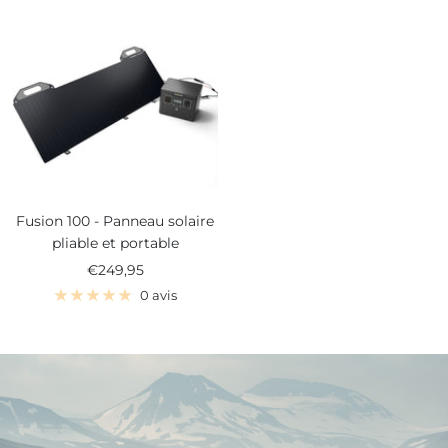
Fusion 100 - Panneau solaire
pliable et portable
Prix
€249,95
de
0 avis
vente