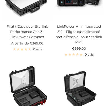
Flight Case pour Starlink
LinkPower Mini Integrated
Performance Gen 3 -
512 – Flight-case alimenté
LinkPower Compact
prêt à l’emploi pour Starlink
Mini
Prix
A partir de
€349,00
Prix
€999,00
de
0 avis
de
vente
0 avis
vente