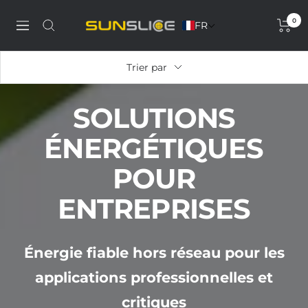
Passer
0
au
FR
Discover
Navigation
contenu
our
solar
Trier par
phone
charger,
SOLUTIONS
power
bank,
ÉNERGÉTIQUES
portable
solar
POUR
panel
and
ENTREPRISES
solar
generator
Énergie fiable hors réseau pour les
applications professionnelles et
critiques