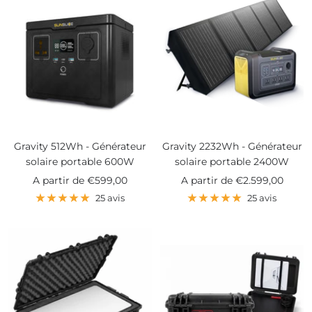
Gravity 512Wh - Générateur
Gravity 2232Wh - Générateur
solaire portable 600W
solaire portable 2400W
Prix
Prix
A partir de
€599,00
A partir de
€2.599,00
de
de
25 avis
25 avis
vente
vente