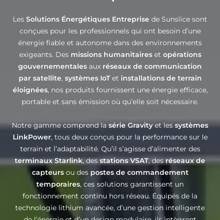
Les
Solutions Énergétiques Entreprise
de Sunslice sont
conçues pour les professionnels qui ont besoin d’une
énergie fiable et autonome dans des environnements
exigeants. Des
missions humanitaires
et
opérations
gouvernementales
aux
réseaux de communication
par satellite
,
systèmes IoT
et
installations de terrain
éloignées
, nos produits fournissent une énergie efficace,
portable et sans émission où qu’elle soit nécessaire.
Notre gamme comprend la
série Gravity
et les
systèmes
LinkPower
, tous deux conçus pour la performance sur le
terrain et l’adaptabilité. Qu’il s’agisse d’alimenter des
terminaux Starlink
, des
stations VSAT
, des
réseaux de
capteurs
ou des
postes de commandement
temporaires
, ces solutions garantissent un
fonctionnement continu hors réseau. Équipés de la
technologie lithium avancée, d’une gestion intelligente
de l’énergie et d’un design modulaire, ils intègrent