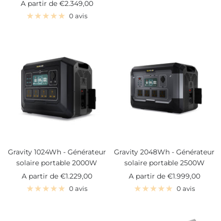
Prix
A partir de
€2.349,00
vente
de
0 avis
vente
Gravity 1024Wh - Générateur
Gravity 2048Wh - Générateur
solaire portable 2000W
solaire portable 2500W
Prix
Prix
A partir de
€1.229,00
A partir de
€1.999,00
de
de
0 avis
0 avis
vente
vente