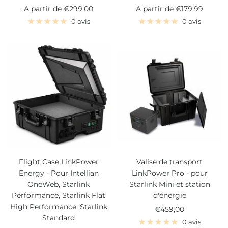
Prix
Prix
A partir de
€299,00
A partir de
€179,99
de
de
0 avis
0 avis
vente
vente
Flight Case LinkPower
Valise de transport
Energy - Pour Intellian
LinkPower Pro - pour
OneWeb, Starlink
Starlink Mini et station
Performance, Starlink Flat
d'énergie
High Performance, Starlink
Prix
€459,00
Standard
de
0 avis