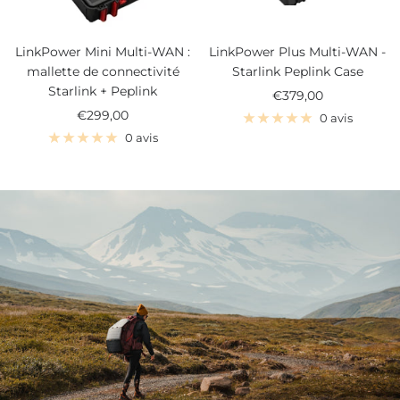
LinkPower Mini Multi-WAN :
LinkPower Plus Multi-WAN -
mallette de connectivité
Starlink Peplink Case
Starlink + Peplink
Prix
€379,00
Prix
€299,00
de
0 avis
de
vente
0 avis
vente