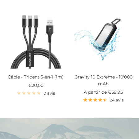
Câble - Trident 3-en-1 (1m)
Gravity 10 Extreme - 10'000
mAh
Prix
€20,00
Prix
A partir de
€59,95
de
0 avis
de
vente
24 avis
vente