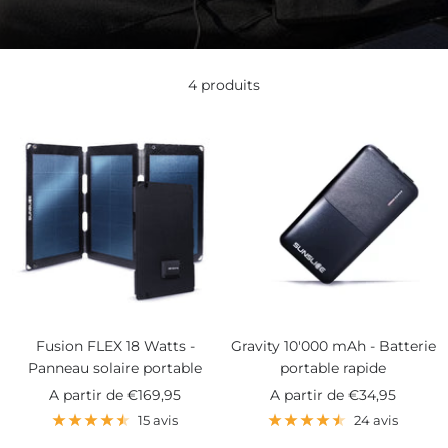
4 produits
Fusion FLEX 18 Watts -
Gravity 10'000 mAh - Batterie
Panneau solaire portable
portable rapide
Prix
Prix
A partir de
€169,95
A partir de
€34,95
de
de
15 avis
24 avis
vente
vente