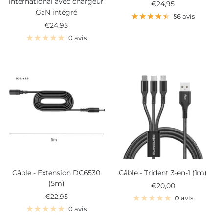
international avec chargeur
Prix
€24,95
GaN intégré
de
56 avis
Prix
€24,95
vente
de
0 avis
vente
Câble - Extension DC6530
Câble - Trident 3-en-1 (1m)
(5m)
Prix
€20,00
Prix
€22,95
de
0 avis
de
vente
0 avis