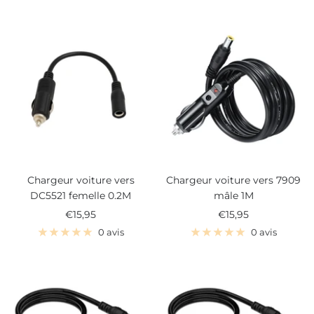
vente
vente
Chargeur voiture vers
Chargeur voiture vers 7909
DC5521 femelle 0.2M
mâle 1M
Prix
Prix
€15,95
€15,95
de
de
0 avis
0 avis
vente
vente