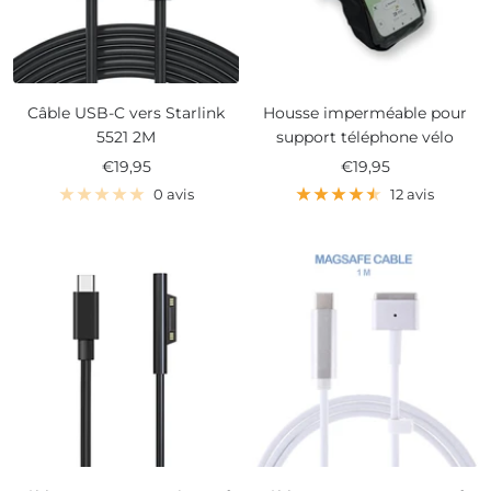
Câble USB-C vers Starlink
Housse imperméable pour
5521 2M
support téléphone vélo
Prix
Prix
€19,95
€19,95
de
de
0 avis
12 avis
vente
vente