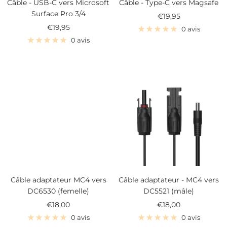
Câble - USB-C vers Microsoft
Câble - Type-C vers Magsafe
Surface Pro 3/4
Prix
€19,95
Prix
€19,95
de
0 avis
de
vente
0 avis
vente
Câble adaptateur MC4 vers
Câble adaptateur - MC4 vers
DC6530 (femelle)
DC5521 (mâle)
Prix
Prix
€18,00
€18,00
de
de
0 avis
0 avis