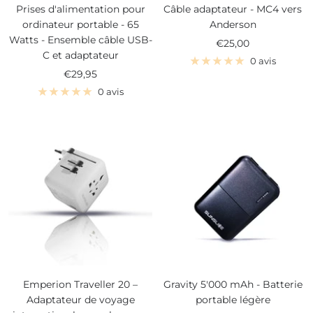
Prises d'alimentation pour
Câble adaptateur - MC4 vers
ordinateur portable - 65
Anderson
Watts - Ensemble câble USB-
Prix
€25,00
C et adaptateur
de
0 avis
Prix
€29,95
vente
de
0 avis
vente
Emperion Traveller 20 –
Gravity 5'000 mAh - Batterie
Adaptateur de voyage
portable légère