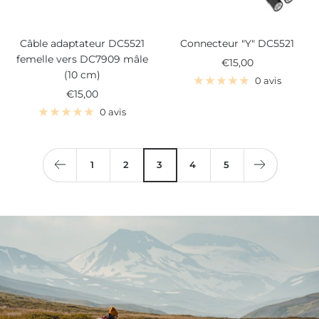
Câble adaptateur DC5521
Connecteur "Y" DC5521
femelle vers DC7909 mâle
Prix
€15,00
(10 cm)
de
0 avis
Prix
€15,00
vente
de
0 avis
vente
1
2
3
4
5