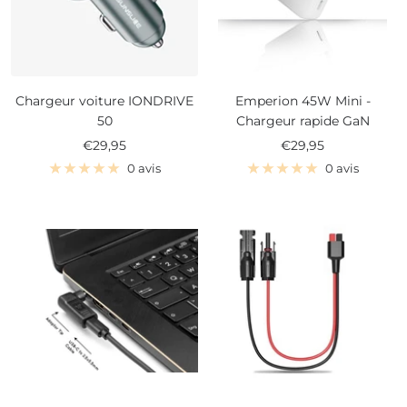
Chargeur voiture IONDRIVE
Emperion 45W Mini -
50
Chargeur rapide GaN
Prix
Prix
€29,95
€29,95
de
de
0 avis
0 avis
vente
vente