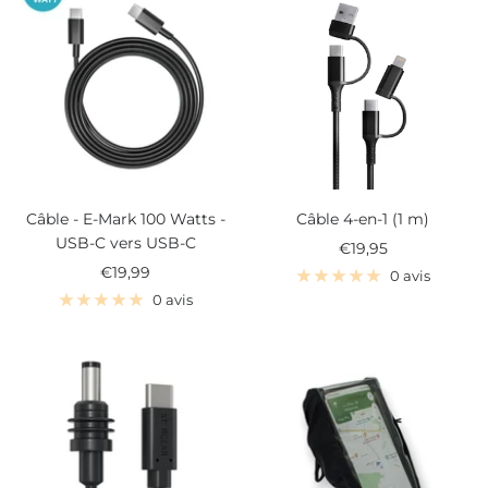
Câble - E-Mark 100 Watts -
Câble 4-en-1 (1 m)
USB-C vers USB-C
Prix
€19,95
Prix
€19,99
de
0 avis
de
vente
0 avis
vente