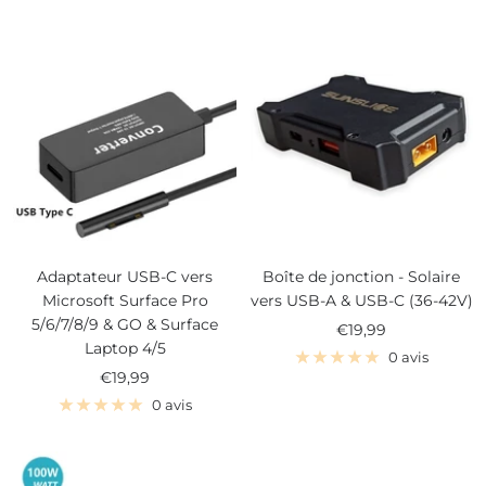
vente
Adaptateur USB-C vers
Boîte de jonction - Solaire
Microsoft Surface Pro
vers USB-A & USB-C (36-42V)
5/6/7/8/9 & GO & Surface
Prix
€19,99
Laptop 4/5
de
0 avis
Prix
€19,99
vente
de
0 avis
vente