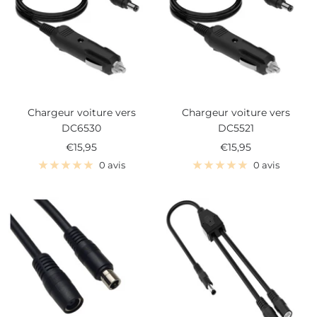
Chargeur voiture vers
Chargeur voiture vers
DC6530
DC5521
Prix
Prix
€15,95
€15,95
de
de
0 avis
0 avis
vente
vente