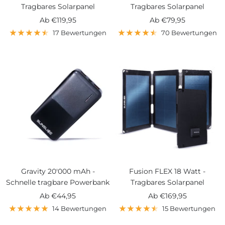
Tragbares Solarpanel
Tragbares Solarpanel
Angebotspreis
Angebotspreis
Ab
€119,95
Ab
€79,95
17 Bewertungen
70 Bewertungen
Gravity 20'000 mAh -
Fusion FLEX 18 Watt -
Schnelle tragbare Powerbank
Tragbares Solarpanel
Angebotspreis
Angebotspreis
Ab
€44,95
Ab
€169,95
14 Bewertungen
15 Bewertungen