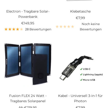
Electron - Tragbare Solar-
Klebetasche
Powerbank
Angebotspreis
€7,99
Angebotspreis
€149,95
Noch keine
28 Bewertungen
Bewertungen
Fusion FLEX 24 Watt -
Kabel - Universell 3-in-1 für
Tragbares Solarpanel
Photon
Angebotspreis
Angebotspreis
Ab
€219,95
€7,99