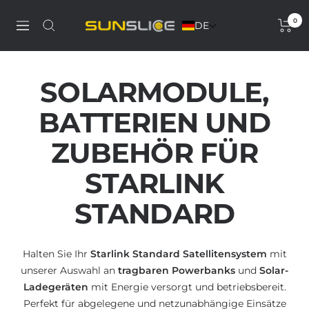
Direkt
0
zum
DE
Discover
Navigation
Inhalt
our
solar
phone
SOLARMODULE,
charger,
power
BATTERIEN UND
bank,
portable
ZUBEHÖR FÜR
solar
STARLINK
panel
and
STANDARD
solar
generator
Halten Sie Ihr
Starlink Standard Satellitensystem
mit
unserer Auswahl an
tragbaren Powerbanks
und
Solar-
Ladegeräten
mit Energie versorgt und betriebsbereit.
Perfekt für abgelegene und netzunabhängige Einsätze